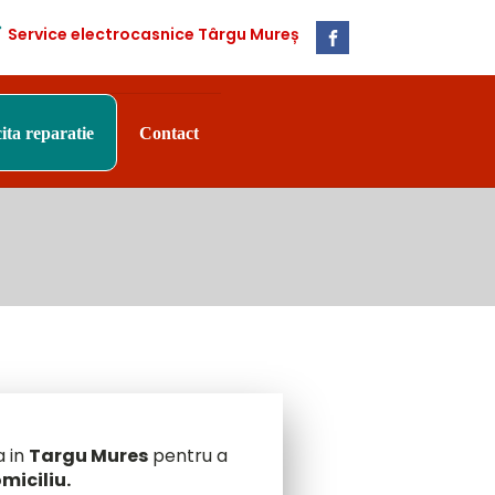
Service electrocasnice Târgu Mureș
cita reparatie
Contact
a in
Targu Mures
pentru a
miciliu.