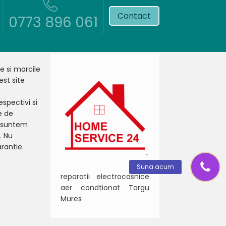
Contact
0773 896 061
le si marcile
st site
espectivi si
e de
u suntem
. Nu
rantie.
Suna acum
reparatii electrocasnice
aer condtionat Targu
Mures