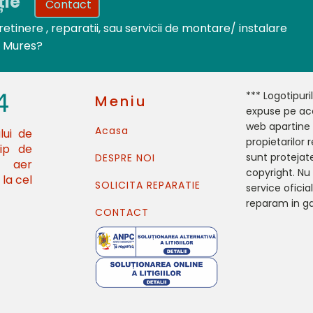
ție
Contact
retinere , reparatii, sau servicii de montare/ instalare
u Mures?
4
*** Logotipuri
Meniu
expuse pe ace
web apartine
Acasa
lui de
propietarilor r
tip de
sunt protejat
DESPRE NOI
e aer
copyright. N
la cel
SOLICITA REPARATIE
service oficial
reparam in ga
CONTACT