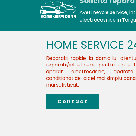
Solicită repara
Aveti nevoie service, int
electrocasnice in Targ
HOME SERVICE 2
Reparatii rapide la domiciliul clientu
reparatii/intretinere pentru orice 
aparat electrocasnic, aparat
conditionat de la cel mai simplu pana 
mai sofisticat.
Contact