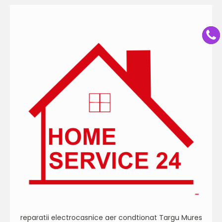
reparatii electrocasnice aer condtionat Targu Mures