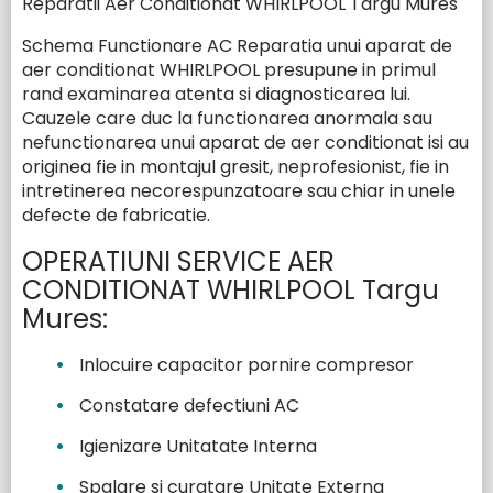
Reparatii Aer Conditionat WHIRLPOOL Targu Mures
service
Schema Functionare AC Reparatia unui aparat de
Marci electrocasnice
aer conditionat WHIRLPOOL presupune in primul
rand examinarea atenta si diagnosticarea lui.
Cauzele care duc la functionarea anormala sau
Marci Aer Contionat pentru care facem service
nefunctionarea unui aparat de aer conditionat isi au
in Targu Mures
originea fie in montajul gresit, neprofesionist, fie in
intretinerea necorespunzatoare sau chiar in unele
Marci Aer Conditionat
defecte de fabricatie.
OPERATIUNI SERVICE AER
CONDITIONAT WHIRLPOOL Targu
Solicita reparatie
Mures:
Inlocuire capacitor pornire compresor
Contact
Constatare defectiuni AC
Igienizare Unitatate Interna
Spalare si curatare Unitate Externa