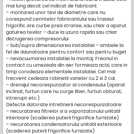
mai lung decat cel indicat de fabricant
– montarea unor tevi de diametre care nu
corespund cerintelor fabricantului sau traseul
frigorific are curbe prea stranse, sau chiar a aparut
gatuirea tevilor – duce la uzura rapida sau chiar
distrugerea compresorului
– Sub/supra dimensionarea instalatiei – ambele la
fel de daunatoare pentru confort sau pentru buget
– nevacuumarea instalatiei la montaj. Freonul in
contact cu umezeala din aer formeaza acizi, care in
timp corodeaza elementele instalatiei. Cel mai
frecvent cedeaza robinetii vanelor cu 2 si 3 cai.
– drenajul necorespunzator al condensului (aparat
inclinat, furtun care nu curge liber, furtun obturat,
intrerupt etc.)
Defecte datorate intretinerii necorespunzatoare:
– necuratarea filtrelor si a vaporizatorului unitatii
interioare (scaderea puterii frigorifice furnizate)
– necuratarea condensatorului unitatii exterioare
(scaderea puterii frigorifice furnizate)