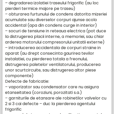
– degradarea izolatiei traseului frigorific (au loc
pierderi termice majore pe traseu)
– obturarea furtunului de condens datorita mizeriei
acumulate sau diverselor corpuri ajunse acolo
accidental (apa din condens curge in interior)
– socuri de tensiune in reteaua electrica (pot duce
la distrugerea placii interne, a memoriei, sau chiar
arderea motorului compresorului unitatii externe)
– introducerea accidentala de corpuri straine in
aparat (au drept consecinta gaurirea tevilor
instalatiei, cu pierderea totala a freonului,
distrugerea paletelor ventilatorului, producerea
unor scurtcircuite, sau distrugerea altor piese
componente)
Defecte de fabricatie:
– vaporizator sau condensator care nu asigura
etanseitatea (coroziuni, porozitati s.a.)
– garniturile de etansare ale robinetilor valvelor cu
2 si 3 cai defecte – duc la pierderea agentului
frigorific