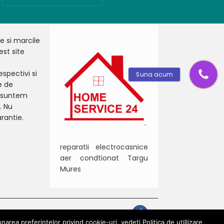
le si marcile
st site
espectivi si
Suna acum
e de
u suntem
. Nu
rantie.
reparatii electrocasnice
aer condtionat Targu
Mures
area preferințelor privind cookie-uri, vedeți Politica de utillizare