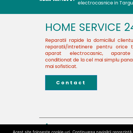
electrocasnice in Targ
HOME SERVICE 2
Reparatii rapide la domiciliul clientu
reparatii/intretinere pentru orice 
aparat electrocasnic, aparat
conditionat de la cel mai simplu pana 
mai sofisticat.
Contact
0773 896 061
Acest site folosește cookie-uri. Continuarea navigării reprezintă a