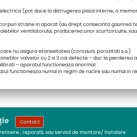
electrica (pot duce la distrugerea placii interne, a memor
orpuri straine in aparat (au drept consecinta gaurirea tevi
paletelor ventilatorului, producerea unor scurtcircuite, sa
are nu asigura etanseitatea (coroziuni, porozitati s.a.)
inetilor valvelor cu 2 si 3 cai defecte – duc la pierderea ag
librati – aparatul functioneaza anormal
atul functioneaza numai in regim de racire sau numai in re
ție
Contact
retinere , reparatii, sau servicii de montare/ instalare