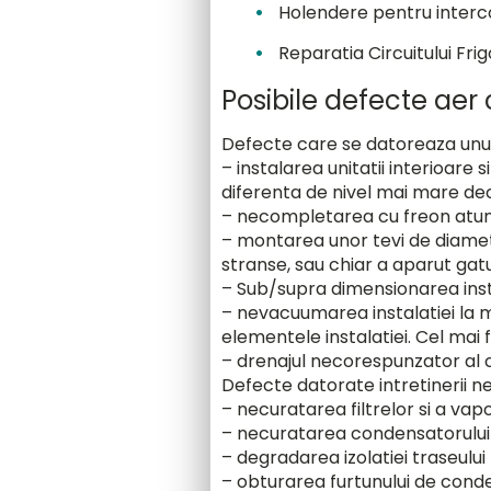
Holendere pentru inter
Reparatia Circuitului Fri
Posibile defecte aer 
Defecte care se datoreaza unui
– instalarea unitatii interioare 
diferenta de nivel mai mare dec
– necompletarea cu freon atunc
– montarea unor tevi de diametr
stranse, sau chiar a aparut gat
– Sub/supra dimensionarea inst
– nevacuumarea instalatiei la 
elementele instalatiei. Cel mai 
– drenajul necorespunzator al co
Defecte datorate intretinerii 
– necuratarea filtrelor si a vapo
– necuratarea condensatorului un
– degradarea izolatiei traseului
– obturarea furtunului de conde