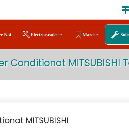
e Noi
Electrocasnice
Marci
Soli
Aer Conditionat MITSUBISHI 
n Targu Mures
tionat MITSUBISHI