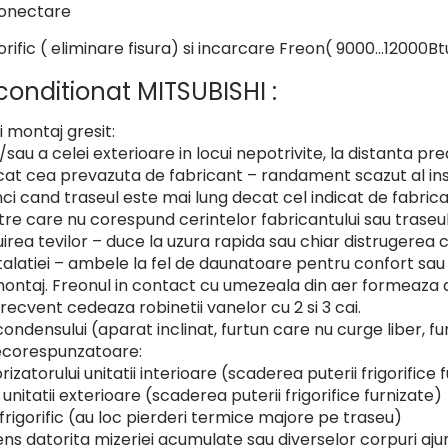
conectare
gorific ( eliminare fisura) si incarcare Freon( 9000…12000Bt
conditionat MITSUBISHI :
 montaj gresit:
si/sau a celei exterioare in locui nepotrivite, la distanta p
at cea prevazuta de fabricant – randament scazut al inst
i cand traseul este mai lung decat cel indicat de fabric
e care nu corespund cerintelor fabricantului sau traseul 
uirea tevilor – duce la uzura rapida sau chiar distrugerea
alatiei – ambele la fel de daunatoare pentru confort sa
montaj. Freonul in contact cu umezeala din aer formeaza a
frecvent cedeaza robinetii vanelor cu 2 si 3 cai.
ndensului (aparat inclinat, furtun care nu curge liber, fu
necorespunzatoare:
rizatorului unitatii interioare (scaderea puterii frigorifice 
itatii exterioare (scaderea puterii frigorifice furnizate)
 frigorific (au loc pierderi termice majore pe traseu)
ns datorita mizeriei acumulate sau diverselor corpuri aju