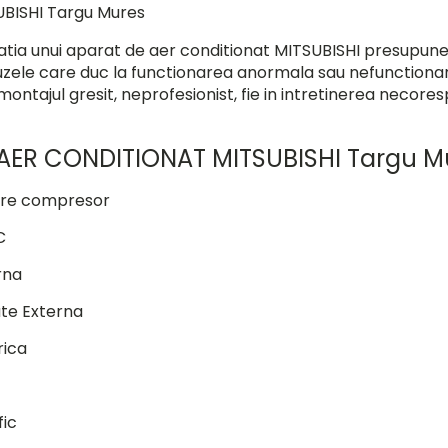
UBISHI Targu Mures
ia unui aparat de aer conditionat MITSUBISHI presupune
Cauzele care duc la functionarea anormala sau nefunctiona
n montajul gresit, neprofesionist, fie in intretinerea necor
AER CONDITIONAT MITSUBISHI Targu M
nire compresor
C
rna
ate Externa
rica
fic