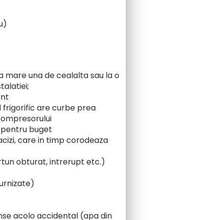
u)
rea mare una de cealalta sau la o
alatiei;
ant
frigorific are curbe prea
 compresorului
u pentru buget
cizi, care in timp corodeaza
rtun obturat, intrerupt etc.)
furnizate)
nse acolo accidental (apa din