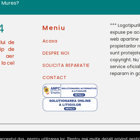
u Mures?
4
*** Logotipuri
Meniu
expuse pe ace
web apartine
Acasa
lui de
propietarilor r
tip de
sunt protejat
DESPRE NOI
e aer
copyright. N
la cel
SOLICITA REPARATIE
service oficial
reparam in ga
CONTACT
cceptul dvs. pentru utilizarea lor. Pentru mai multe detalii privind gestion