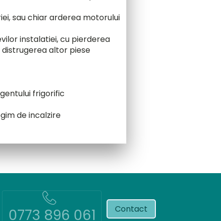
iei, sau chiar arderea motorului
lor instalatiei, cu pierderea
u distrugerea altor piese
entului frigorific
gim de incalzire
Contact
0773 896 061