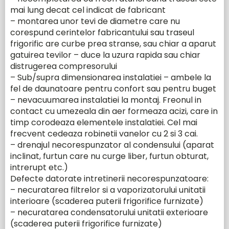
mai lung decat cel indicat de fabricant
– montarea unor tevi de diametre care nu
corespund cerintelor fabricantului sau traseul
frigorific are curbe prea stranse, sau chiar a aparut
gatuirea tevilor – duce la uzura rapida sau chiar
distrugerea compresorului
– Sub/supra dimensionarea instalatiei – ambele la
fel de daunatoare pentru confort sau pentru buget
– nevacuumarea instalatiei la montaj. Freonul in
contact cu umezeala din aer formeaza acizi, care in
timp corodeaza elementele instalatiei. Cel mai
frecvent cedeaza robinetii vanelor cu 2 si 3 cai.
– drenajul necorespunzator al condensului (aparat
inclinat, furtun care nu curge liber, furtun obturat,
intrerupt etc.)
Defecte datorate intretinerii necorespunzatoare:
– necuratarea filtrelor si a vaporizatorului unitatii
interioare (scaderea puterii frigorifice furnizate)
– necuratarea condensatorului unitatii exterioare
(scaderea puterii frigorifice furnizate)