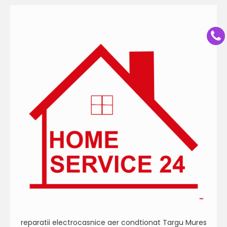
reparatii electrocasnice aer condtionat Targu Mures