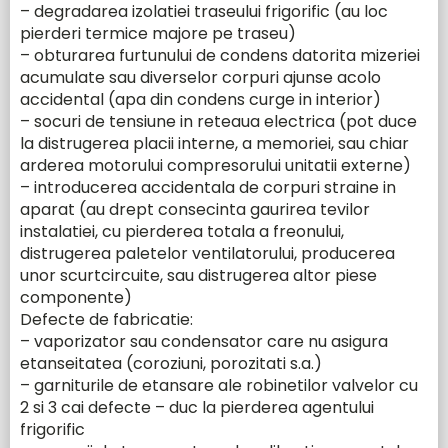
– degradarea izolatiei traseului frigorific (au loc
pierderi termice majore pe traseu)
– obturarea furtunului de condens datorita mizeriei
acumulate sau diverselor corpuri ajunse acolo
accidental (apa din condens curge in interior)
– socuri de tensiune in reteaua electrica (pot duce
la distrugerea placii interne, a memoriei, sau chiar
arderea motorului compresorului unitatii externe)
– introducerea accidentala de corpuri straine in
aparat (au drept consecinta gaurirea tevilor
instalatiei, cu pierderea totala a freonului,
distrugerea paletelor ventilatorului, producerea
unor scurtcircuite, sau distrugerea altor piese
componente)
Defecte de fabricatie:
– vaporizator sau condensator care nu asigura
etanseitatea (coroziuni, porozitati s.a.)
– garniturile de etansare ale robinetilor valvelor cu
2 si 3 cai defecte – duc la pierderea agentului
frigorific