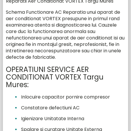
Reparatii Aer Conditionat VORTEX Targu Mures
service
Schema Functionare AC Reparatia unui aparat de
Marci electrocasnice
aer conditionat VORTEX presupune in primul rand
examinarea atenta si diagnosticarea lui. Cauzele
care duc la functionarea anormala sau
Marci Aer Contionat pentru care facem service
nefunctionarea unui aparat de aer conditionat isi au
in Targu Mures
originea fie in montajul gresit, neprofesionist, fie in
intretinerea necorespunzatoare sau chiar in unele
Marci Aer Conditionat
defecte de fabricatie.
OPERATIUNI SERVICE AER
CONDITIONAT VORTEX Targu
Solicita reparatie
Mures:
Inlocuire capacitor pornire compresor
Contact
Constatare defectiuni AC
Igienizare Unitatate Interna
Spalare si curatare Unitate Externa